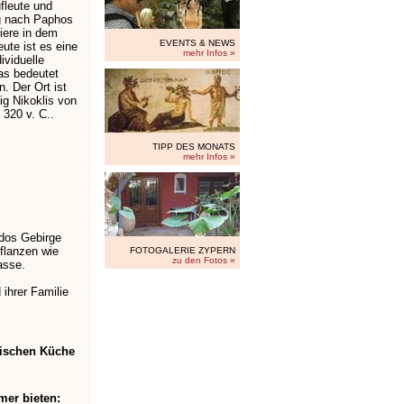
fleute und
g nach Paphos
iere in dem
EVENTS & NEWS
ute ist es eine
mehr Infos »
ividuelle
ias bedeutet
. Der Ort ist
g Nikoklis von
320 v. C..
TIPP DES MONATS
mehr Infos »
odos Gebirge
flanzen wie
FOTOGALERIE ZYPERN
zu den Fotos »
asse.
 ihrer Familie
tischen Küche
mer bieten: