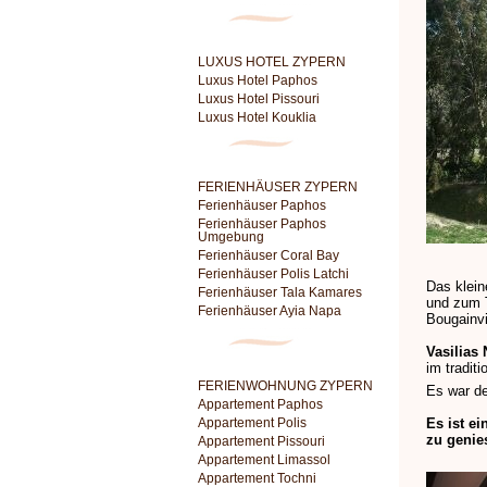
LUXUS HOTEL ZYPERN
Luxus Hotel Paphos
Luxus Hotel Pissouri
Luxus Hotel Kouklia
FERIENHÄUSER ZYPERN
Ferienhäuser Paphos
Ferienhäuser Paphos
Umgebung
Ferienhäuser Coral Bay
Ferienhäuser Polis Latchi
Das klein
Ferienhäuser Tala Kamares
und zum T
Ferienhäuser Ayia Napa
Bougainvi
Vasilias 
im traditi
FERIENWOHNUNG ZYPERN
Es war de
Appartement Paphos
Appartement Polis
Es ist e
zu genie
Appartement Pissouri
Appartement Limassol
Appartement Tochni