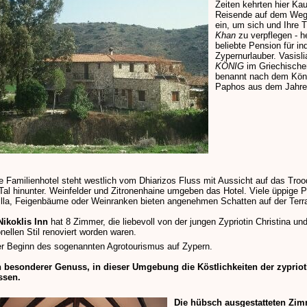
Zeiten kehrten hier Kau
Reisende auf dem We
ein, um sich und Ihre T
Khan
zu verpflegen - he
beliebte Pension für ind
Zypernurlauber. Vasisl
KÖNIG
im Griechischen
benannt nach dem Köni
Paphos aus dem Jahre 
e Familienhotel steht westlich vom Dhiarizos Fluss mit Aussicht auf das Tro
al hinunter. Weinfelder und Zitronenhaine umgeben das Hotel. Viele üppige P
lla, Feigenbäume oder Weinranken bieten angenehmen Schatten auf der Terr
Nikoklis Inn
hat 8 Zimmer, die liebevoll von der jungen Zypriotin Christina und
onellen Stil renoviert worden waren.
r Beginn des sogenannten Agrotourismus auf Zypern.
in besonderer Genuss, in dieser Umgebung die Köstlichkeiten der zyprio
ssen.
Die hübsch ausgestatteten Zim