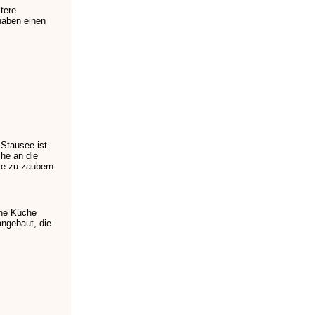
tere
haben einen
Stausee ist
che an die
ie zu zaubern.
che Küche
angebaut, die