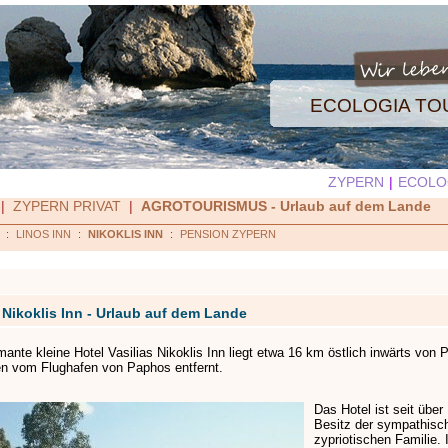
ECOLOGIA T
ZYPERN
|
ECOLO
|
ZYPERN PRIVAT
|
AGROTOURISMUS - Urlaub auf dem Lande
:
LINOS INN
:
NIKOKLIS INN
:
PENSION ZYPERN
s Nikoklis Inn - Urlaub auf dem Lande
ante kleine Hotel Vasilias Nikoklis Inn liegt etwa 16 km östlich inwärts von
n vom Flughafen von Paphos entfernt.
Das Hotel ist seit über
Besitz der sympathisc
zypriotischen Familie. 