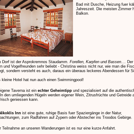
Bad mit Dusche, Heizung fuer käl
Jahreszeit. Die meisten Zimmer 
Balkon.
 Dorf ist der Asprokremnos Staudamm.
Forellen, Karpfen und Bassen....
Der 
rn und Vogelfreunden sehr beliebt - Christina weiss nicht nur, wie man die Fis
egt, sondern versteht es auch, daraus ein überaus leckeres Abendessen für S
 kleine Hotel hat nun auch einen Swimmingpool!
eigene Taverna ist ein
echter Geheimtipp
und spezialisiert auf die authentis
In den umliegenden Hügeln werden eigener Wein, Zitrusfrüchte und Getreide 
frisch geniessen kann.
Nikoklis Inn
ist eine gute, ruhige Basis fuer Spaziergänge in der Natur,
bachtungen, zum Radfahren auf Zypern oder Abstecher ins Troodos Gebirge.
r Teilnahme an unseren Wanderungen ist es nur eine kurze Anfahrt.