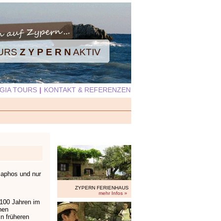
OURS
Z Y P E R N
AKTIV
GIA TOURS
|
KONTAKT & REFERENZEN
 Paphos und nur
ZYPERN FERIENHAUS
mehr Infos »
 100 Jahren im
hen
In früheren