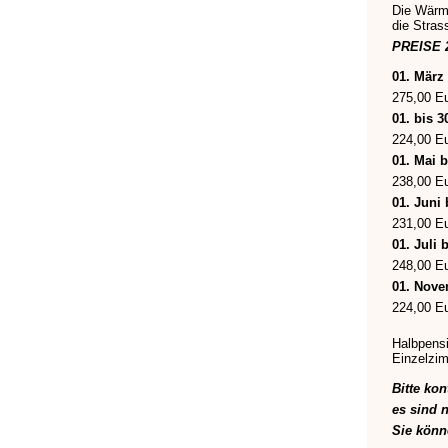
Die Wärme
die Stras
PREISE 
01. März
275,00 Eu
01. bis 3
224,00 Eu
01. Mai b
238,00 E
01. Juni 
231,00 Eu
01. Juli 
248,00 Eu
01. Nove
224,00 Eu
Halbpensi
Einzelzim
Bitte ko
es sind 
Sie könn