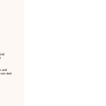
sind
t
n und
 von dort.