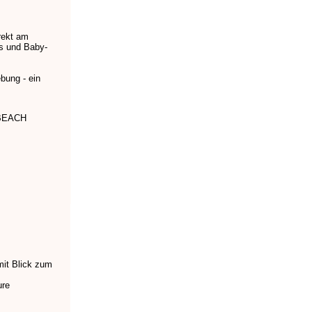
rekt am
es und Baby-
bung - ein
BEACH
mit Blick zum
ure