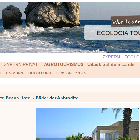
ECOLOGIA T
ZYPERN
|
ECOLO
|
ZYPERN PRIVAT
|
AGROTOURISMUS - Urlaub auf dem Lande
H
:
LINOS INN
:
NIKOKLIS INN
:
PENSION ZYPERN
te Beach Hotel - Bäder der Aphrodite