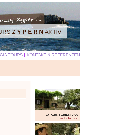
OURS
Z Y P E R N
AKTIV
GIA TOURS
|
KONTAKT & REFERENZEN
ZYPERN FERIENHAUS
mehr Infos »