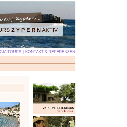
OURS
Z Y P E R N
AKTIV
GIA TOURS
|
KONTAKT & REFERENZEN
ZYPERN FERIENHAUS
mehr Infos »