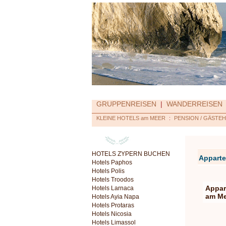
GRUPPENREISEN
|
WANDERREISEN
KLEINE HOTELS am MEER
:
PENSION / GÄSTE
HOTELS ZYPERN BUCHEN
Appart
Hotels Paphos
Hotels Polis
Hotels Troodos
Appa
Hotels Larnaca
am Me
Hotels Ayia Napa
Hotels Protaras
Hotels Nicosia
Hotels Limassol