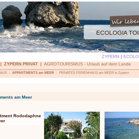
ECOLOGIA T
ZYPERN
|
ECOLO
|
ZYPERN PRIVAT
|
AGROTOURISMUS - Urlaub auf dem Lande
HAUS
:
APPARTMENTS am MEER
:
PRIVATES FERIENHAUS am MEER in Zypern
ements am Meer
rtment Rododaphne
er